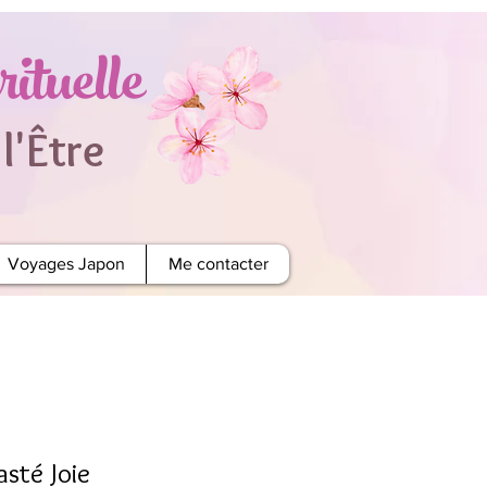
ituelle
'Être
Voyages Japon
Me contacter
té Joie