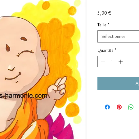
Prix
5,00 €
Taille
*
Sélectionner
Quantité
*
A