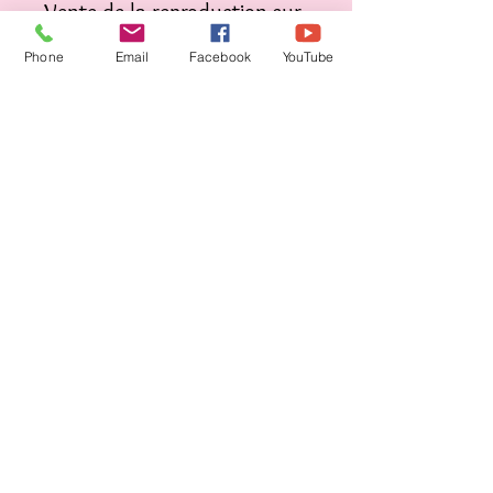
Vente de la reproduction sur
du papier glacé brillant
Phone
Email
Facebook
YouTube
300g/m2
Plusieurs formats disponibles
:
Carte postale : 148 x 210
mm (format A6) à 5€
Poster A3 : 297 cm x 420
mm à 15€
Envoi offert en France ou à
l'étranger
2016 site créé par Christelle Samyn, N°Siret
82309418000010
,
Mise à jour en juillet 2026