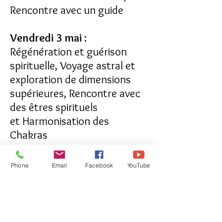
Rencontre avec un guide
​Vendredi 3 mai ​:
Régénération et guérison
spirituelle, Voyage astral et
exploration de dimensions
supérieures, Rencontre avec
des êtres spirituels
et
Harmonisation des
Chakras
Vendredi 7 juin​​ :
Phone
Email
Facebook
YouTube
Renforcement de l'intuition et
de la clairvoyance,
Transformation et